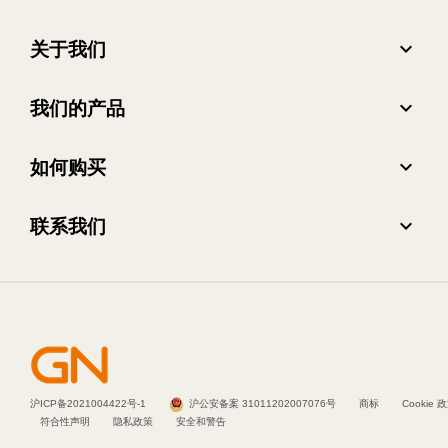
expand_more
关于我们
关于 Jabra
expand_more
我们的产品
人才招聘
耳机
expand_more
如何购买
可持续发展
全向麦
合作伙伴查找工具
新闻稿
expand_more
联系我们
会议摄像头
阅读我们的博客
联系销售团队
个人摄像头
案例研究
联系支持部门
软件
在线商城支持
配件
注册您的产品
沪ICP备2021004422号-1
沪公安备案 31011202007076号
商标
Cookie 
符合性声明
隐私政策
安全和警告
开发者计划