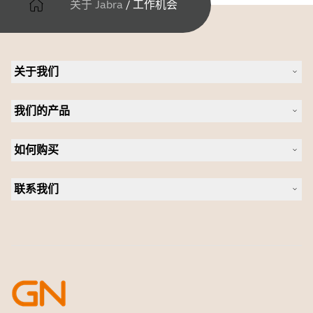
关于 Jabra
/
工作机会
关于我们
关于 Jabra
我们的产品
人才招聘
可持续发展
耳机
新闻稿
如何购买
全向麦
案例研究
会议摄像头
合作伙伴查找工具
个人摄像头
联系我们
软件
联系销售团队
配件
联系支持部门
在线商城支持
注册您的产品
开发者计划
合作伙伴计划
保修和服务