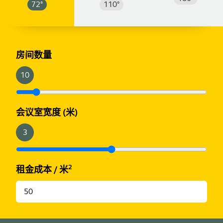
72
°
110
°
米
英尺
房间数量
10
会议室宽度
(米)
3
2
租金成本
/
米