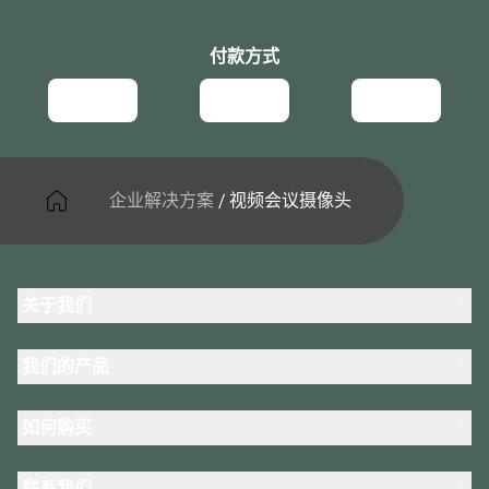
付款方式
企业解决方案
/
视频会议摄像头
关于我们
关于 Jabra
我们的产品
人才招聘
可持续发展
耳机
新闻稿
如何购买
全向麦
案例研究
会议摄像头
合作伙伴查找工具
个人摄像头
联系我们