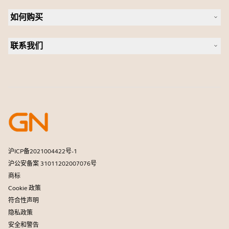
可持续发展
耳机
新闻稿
如何购买
全向麦
案例研究
会议摄像头
合作伙伴查找工具
个人摄像头
联系我们
软件
联系销售团队
配件
联系支持部门
在线商城支持
注册您的产品
开发者计划
合作伙伴计划
保修和服务
商用产品寿命终止政策
沪ICP备2021004422号-1
沪公安备案 31011202007076号
商标
Cookie 政策
符合性声明
隐私政策
安全和警告