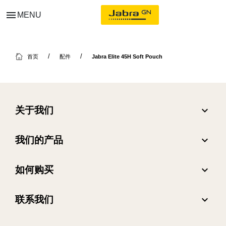
menu
MENU
首页
配件
Jabra Elite 45H Soft Pouch
expand_more
关于我们
关于 Jabra
expand_more
我们的产品
人才招聘
耳机
expand_more
如何购买
可持续发展
全向麦
合作伙伴查找工具
新闻稿
expand_more
联系我们
会议摄像头
阅读我们的博客
联系销售团队
个人摄像头