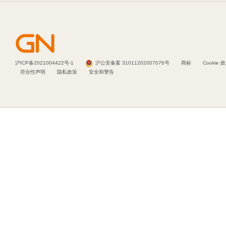
案例研究
联系支持部门
软件
在线商城支持
配件
注册您的产品
沪ICP备2021004422号-1
沪公安备案 31011202007076号
商标
Cookie 
符合性声明
隐私政策
安全和警告
开发者计划
合作伙伴计划
保修和服务
商用产品寿命终止政策