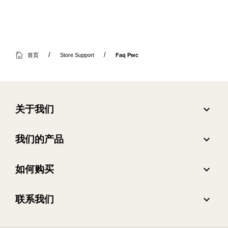
首页
Store Support
Faq Pwc
expand_more
关于我们
关于 Jabra
expand_more
我们的产品
人才招聘
耳机
expand_more
如何购买
可持续发展
全向麦
合作伙伴查找工具
新闻稿
expand_more
联系我们
会议摄像头
阅读我们的博客
联系销售团队
个人摄像头