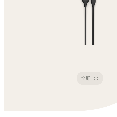
fullscreen
全屏