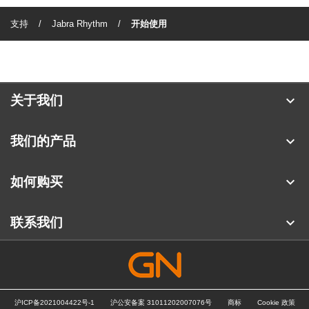
支持
Jabra Rhythm
开始使用
expand_more
关于我们
关于 Jabra
expand_more
我们的产品
人才招聘
耳机
expand_more
如何购买
可持续发展
全向麦
合作伙伴查找工具
新闻稿
expand_more
联系我们
会议摄像头
阅读我们的博客
联系销售团队
个人摄像头
案例研究
联系支持部门
软件
沪ICP备2021004422号-1
沪公安备案 31011202007076号
商标
Cookie 政策
在线商城支持