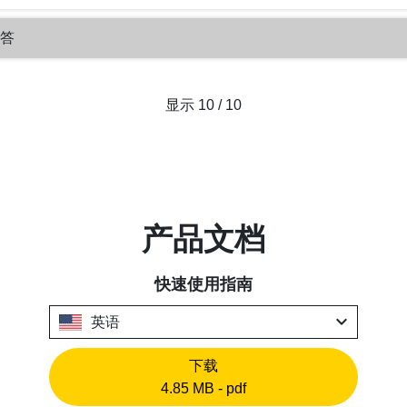
解答
显示 10 / 10
产品文档
快速使用指南
expand_more
英语
下载
4.85 MB - pdf