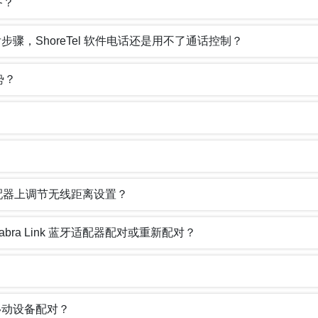
备？
安装后步骤，ShoreTel 软件电话还是用不了通话控制？
势？
k 蓝牙适配器上调节无线距离设置？
备与 Jabra Link 蓝牙适配器配对或重新配对？
 与移动设备配对？