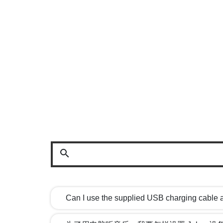
search
Can I use the supplied USB charging cable 