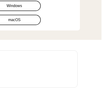
Windows
macOS
J