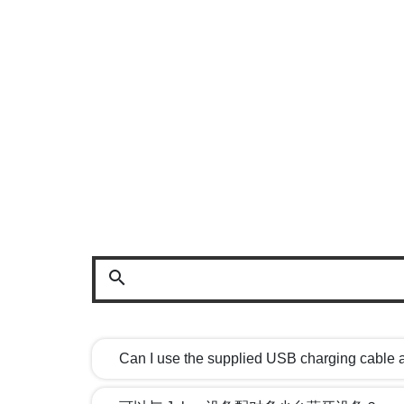
search
Can I use the supplied USB charging cable 