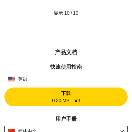
显示 10 / 10
产品文档
快速使用指南
英语
下载
0.30 MB - pdf
用户手册
expand_more
简体中文