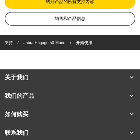
转到产品的所有支持内容
销售和产品信息
支持
Jabra Engage 50 Mono
开始使用
expand_more
关于我们
关于 Jabra
expand_more
我们的产品
人才招聘
耳机
expand_more
如何购买
可持续发展
全向麦
合作伙伴查找工具
新闻稿
expand_more
联系我们
会议摄像头