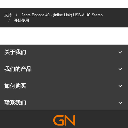
支持
Jabra Engage 40 - (Inline Link) USB-A UC Stereo
开始使用
expand_more
关于我们
关于 Jabra
expand_more
我们的产品
人才招聘
耳机
expand_more
如何购买
可持续发展
全向麦
合作伙伴查找工具
新闻稿
expand_more
联系我们
会议摄像头
阅读我们的博客
联系销售团队
个人摄像头
案例研究
联系支持部门
软件