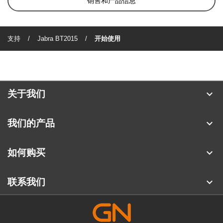
销售和产品信息
支持
Jabra BT2015
开始使用
expand_more
关于我们
关于 Jabra
expand_more
我们的产品
人才招聘
耳机
expand_more
如何购买
可持续发展
全向麦
合作伙伴查找工具
新闻稿
expand_more
联系我们
会议摄像头
阅读我们的博客
联系销售团队
个人摄像头
案例研究