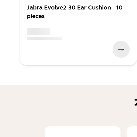
Jabra Evolve2 30 Ear Cushion - 10
pieces
x xxx,xx xx
(
x xxx,xx xx
x xxx xxx
)