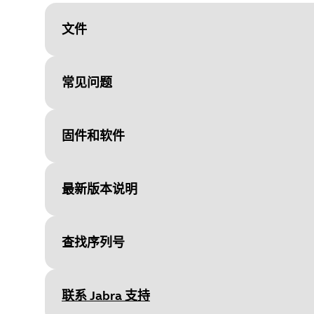
文件
常见问题
Document
入耳式耳垫更换指南
Language
英语
固件和软件
Type
pdf
Size
446.2 KB
最新版本说明
File
Jabra Direct
Platform
Windows
查找序列号
Document
Language
快速使用指南
英语
Release date
:
November 21, 2
Language
Release date
2026/05/27
英语
联系 Jabra 支持
Release version
:
1.11.0
Type
Version
pdf
8.1.14601