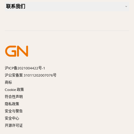
案例研究
兼容性指南
联系我们
一款好的 iPhone 专用耳机是怎样的？
操作视频
蓝牙耳机安全吗？
联系 Jabra 销售团队
附件
在线订单
识别您的产品
注册您的产品
自助维修
成为经销商
企业寿命终止政策
开发者计划
沪ICP备2021004422号-1
沪公安备案 31011202007076号
商标
Cookie 政策
符合性声明
隐私政策
安全与警告
安全中心
开源许可证