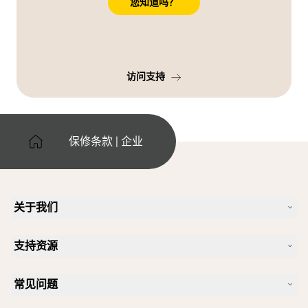
您知道吗？
访问支持
保修条款 | 企业
关于我们
我们的故事
支持资源
人才招聘
可持续理念
产品支持
新闻和新闻稿
常见问题
用户手册
Jabra 博客
蓝牙配对指南
一款好的 Skype 专用耳机是怎样的？