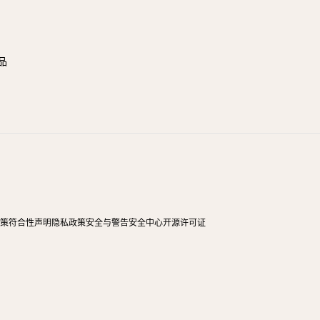
品
政策
符合性声明
隐私政策
安全与警告
安全中心
开源许可证