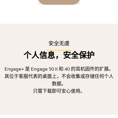
背景噪音会影响通话质量，导致通话
体验下降，通话时间延长高达
1
27%。
安全无虞
背景噪音对通话质量和注意力/健康状态具有很大的影
响。研究表明，较差的音频质量会对通话体验产生负面
个人信息，安全保护
2
影响，并可能导致通话时间延长 27%。
Engage 耳麦在消除背景噪音方面引领行业，电话另一
Engage+ 是 Engage 50 II 和 40 的耳机固件的扩展。
端的通话者将完全感受不到背景噪音。因此，在大多数
其位于客服代表的桌面上，不会收集或存储任何个人
可能存在背景噪音问题的情况下，您仍然可以放心地享
数据。
受出色的音频质量。只要背景噪音低于 55 分贝，电话
只需下载即可安心使用。
另一端的通话者就不会感受到通话质量受到影响。