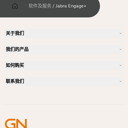
软件及服务
/
Jabra Engage+
关于我们
关于 Jabra
我们的产品
人才招聘
可持续发展
耳机
新闻稿
如何购买
全向麦
案例研究
会议摄像头
合作伙伴查找工具
个人摄像头
联系我们
软件
联系销售团队
配件
联系支持部门
在线商城支持
注册您的产品
开发者计划
合作伙伴计划