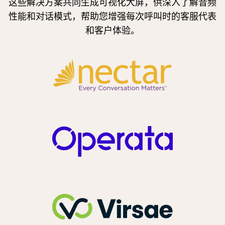
这些解决方案共同生成可视化大屏，供深入了解音频
如果背景噪音给您带来了困扰，您可尝试以下办法以改
性能和对话模式，帮助您增强每次呼叫时的客服代表
善情况。如果想要快速解决这个问题，请将麦克风置于
和客户体验。
嘴部正前方 – 这将使您的声音更加清晰，并降低背景噪
音的影响。
理想的解决方案是评估您的工作环境 – 在这种情况下是
否有什么方式可以降低背景噪音？比如，请求他人降低
音量讲话。如果无法让周围环境安静下来，请考虑换一
个环境进行工作。
1
联络中心音频质量不佳：其带来的损失可能比您想象得要高 - 电信代理商
2
联络中心音频质量不佳：其带来的损失可能比您想象得要高 - 电信代理商