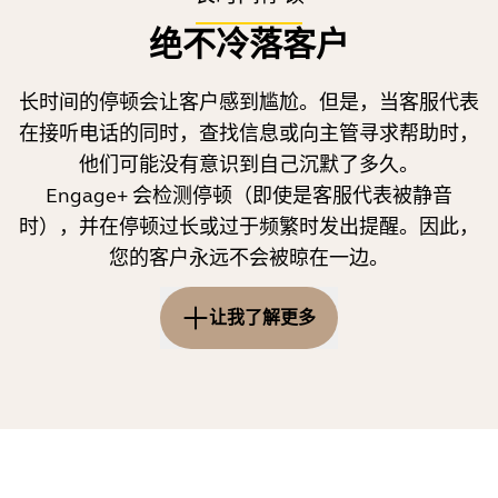
如果您收到干扰过多的通知，请考虑先让对方完成其发
绝不冷落客户
言。这将有助于您成为更好的积极倾听者，并为对方带
来更好的通话体验。
长时间的停顿会让客户感到尴尬。但是，当客服代表
在接听电话的同时，查找信息或向主管寻求帮助时，
他们可能没有意识到自己沉默了多久。
Engage+ 会检测停顿（即使是客服代表被静音
时），并在停顿过长或过于频繁时发出提醒。因此，
您的客户永远不会被晾在一边。
让我了解更多
通话中的长时间停顿会让人感到尴
尬，并导致通话体验下降和通话时间
延长。