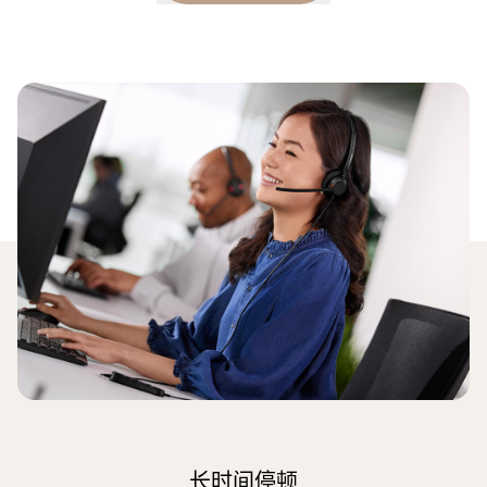
虽然偶尔的干扰无伤大雅，但过多的
干扰可能会产生负面影响。
对话中的干扰有很多种类型。有些干扰是正点的，比如
肯定和回应发言人，表示您在听并理解对方；或者当发
言人表达遇到困难时，帮助其完成发言内容。
然而，当干扰发生得太频繁（每分钟都有）并且持续时
间很长时，对方可能会觉得自己没有被倾听或理解。这
会对通话体验产生负面影响，并拖长通话时间。
根据研究，我们发现如果通话过程中每 45 秒出现一次
干扰，这种状况就值得特别关注。当然，具体情况可能
因职业和文化背景而异。如果您发现此阈值不准确，可
以在应用设置中随时调整。
如何应对
长时间停顿