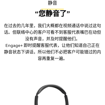
静音
对话通常是动态的，需要双方交替进行。对话中通常会
有小的停顿，但通常不会超过 1 秒钟。谈话中的停顿
“您静音了”
超过 1 秒钟就会让人不适，超过 4 秒钟就会非常尴
尬。因此，当停顿时间超过 4 秒时，Engage+ 会发出
在过去的几年里，我们大概都在视频通话中说过这句
长时间停顿的提醒。
话。但联络中心的客户可看不到客服代表嘴巴在动但
如何应对
没有声音，并及时提醒他们。
Engage+ 即时提醒客服代表，让他们知道自己正在
每当出现长时间停顿的提醒时，请考虑打破沉默。比
静音状态下讲话，所以他们不必把客户可能错过的内
如，如果您在忙着查找信息，请告知对方谈话会暂时中
断一下，您很快就会回来。
容再重复一遍。