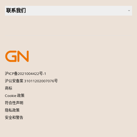
会议摄像头
合作伙伴查找工具
个人摄像头
联系我们
软件
联系销售团队
配件
联系支持部门
在线商城支持
注册您的产品
开发者计划
合作伙伴计划
保修和服务
商用产品寿命终止政策
沪ICP备2021004422号-1
沪公安备案 31011202007076号
商标
Cookie 政策
符合性声明
隐私政策
安全和警告