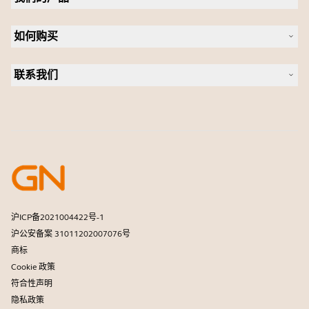
可持续发展
耳机
新闻稿
如何购买
全向麦
案例研究
会议摄像头
合作伙伴查找工具
个人摄像头
联系我们
软件
联系销售团队
配件
联系支持部门
在线商城支持
注册您的产品
开发者计划
合作伙伴计划
保修和服务
商用产品寿命终止政策
沪ICP备2021004422号-1
沪公安备案 31011202007076号
商标
Cookie 政策
符合性声明
隐私政策