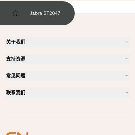
Jabra BT2047
关于我们
我们的故事
支持资源
人才招聘
可持续理念
产品支持
新闻和新闻稿
常见问题
用户手册
Jabra 博客
蓝牙配对指南
一款好的 Skype 专用耳机是怎样的？
案例研究
兼容性指南
联系我们
一款好的 iPhone 专用耳机是怎样的？
操作视频
蓝牙耳机安全吗？
联系 Jabra 销售团队
附件
在线订单
识别您的产品
注册您的产品
自助维修
成为经销商
企业寿命终止政策