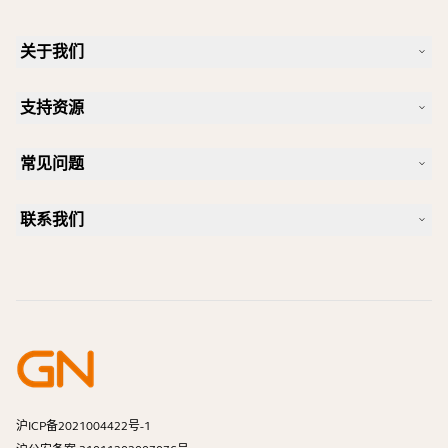
关于我们
我们的故事
支持资源
人才招聘
可持续理念
产品支持
新闻和新闻稿
常见问题
用户手册
Jabra 博客
蓝牙配对指南
一款好的 Skype 专用耳机是怎样的？
案例研究
兼容性指南
联系我们
一款好的 iPhone 专用耳机是怎样的？
操作视频
蓝牙耳机安全吗？
联系 Jabra 销售团队
附件
在线订单
识别您的产品
注册您的产品
自助维修
成为经销商
企业寿命终止政策
开发者计划
沪ICP备2021004422号-1