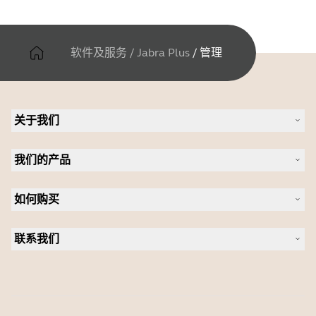
设备设置: 是
Jabra Evolve2 75 MS
软件及服务
/
Jabra Plus
/
管理
固件更新: 是
设备设置: 是
关于我们
Jabra Evolve2 75 UC
固件更新: 是
关于 Jabra
我们的产品
设备设置: 是
人才招聘
可持续发展
耳机
新闻稿
如何购买
全向麦
Jabra Evolve2 85 Deskstand
案例研究
会议摄像头
固件更新: 是
合作伙伴查找工具
个人摄像头
联系我们
设备设置: 是
软件
联系销售团队
配件
联系支持部门
Jabra Evolve2 85 MS
在线商城支持
固件更新: 是
注册您的产品