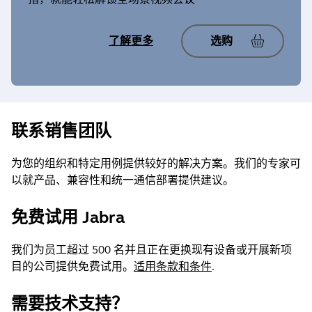
固件更新: 是
设备设置: 是
Jabra Evolve2 65 Deskstand
了解更多
选购
固件更新: 是
Jabra Engage 75 Stereo
设备设置: 是
固件更新: 是
设备设置: 是
Jabra Evolve2 65 Flex MS
联系销售团队
固件更新: 是
设备设置: 是
为您的组织和特定用例提供较好的解决方案。我们的专家可
以就产品、兼容性和统一通信部署提供建议。
Jabra Evolve2 65 Flex UC
固件更新: 是
免费试用 Jabra
设备设置: 是
我们为员工超过 500 名并且正在更换现有设备或开展新项
目的公司提供免费试用。
适用条款和条件
.
Jabra Evolve2 65 Mono MS
固件更新: 是
需要技术支持？
设备设置: 是