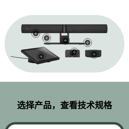
清晰捕捉所有参会人员
AI 视频体验
听清每一句话
让音频铺满整个会议室
操控自如，易如反掌
设置快速简单
安全可靠，面向未来
高品质视频画面，确保每位参会人员都能清晰呈现。
智能演讲者追踪功能，打造自然流畅的对话感，画中画功能
8 个波束成形降噪麦克风阵列，加上 4 个性能强劲的扬声
PanaCast SpeakerMic 可直接插入智能音视频一体
使用 Jabra Control IP 轻松发起和管理会议。
即插即用安装方式，内置配置功能，有效减少部署时间，降
依托 MDEP 和 Android 13+，强势护航每一次通话。
选择产品，查看技术规格