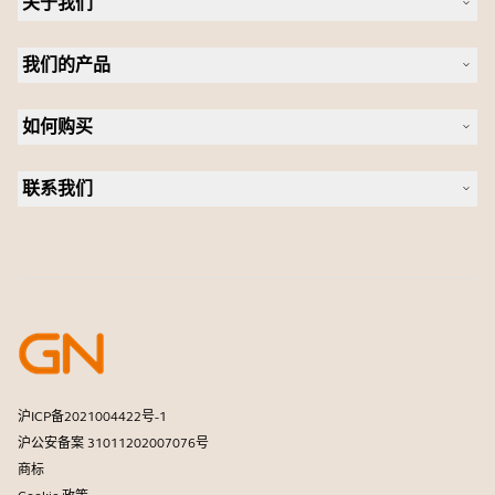
关于我们
关于 Jabra
我们的产品
人才招聘
可持续发展
耳机
新闻稿
如何购买
全向麦
案例研究
会议摄像头
合作伙伴查找工具
个人摄像头
联系我们
软件
联系销售团队
配件
联系支持部门
在线商城支持
注册您的产品
开发者计划
合作伙伴计划
保修和服务
商用产品寿命终止政策
沪ICP备2021004422号-1
沪公安备案 31011202007076号
商标