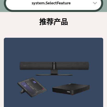
system.SelectFeature
推荐产品