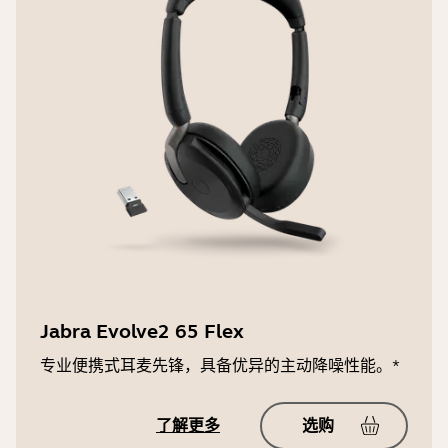
麦克风带宽
本）、Zoom、Google Meet、Apple
MFi、Apple Find My、Google Find
100Hz - 14500Hz
Hub Network、Google 快速配对，兼
容所有主流统一通信平台
支持的音频编解码器
AAC、LC3、SBC
用户听力保护
Intellitone、PeakStop™、欧盟工作场
所噪音法规、G616
空间音效
Jabra Evolve2 65 Flex
是
专业便携式耳麦先锋，具备优异的主动降噪性能。*
了解更多
选购