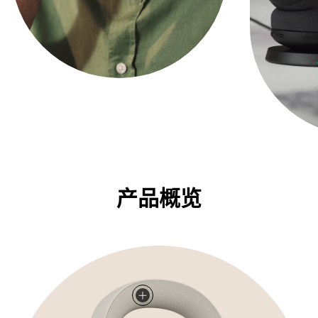
产品概览
完美便携
集成 360° 忙碌指示灯
AI 增强的语音清晰度
经久耐用
随时开会
佩戴舒适
续航不间断
安全
人工智能就绪
直观的控制装置
集成 Microsoft Teams 按键
可折叠放入小巧的收纳袋，轻松放入行李。​
集成 360° 忙碌指示灯，通话期间自动亮起，表示“请勿打扰
Jabra ClearVoice™ 利用 AI 驱动的深度学习技术
可更换电池、耐用材料和长达 5 年的保修期。
通过各种主流会议平台统一通信认证和测试。
重量仅为 180 克，配有透气性极佳的耳垫，可轻柔贴合耳
通话时间长达 22 小时或音乐播放长达 110 小时。快速充电
企业级安全性，采用加密音频技术，确保对话与数据完全私
旨在与您选择的生成式 AI 助手无缝集成。
方便使用的静音按键、摘下耳麦时自动智能暂停功能，以及用于无缝协
集成 MS 按键，一键轻松入会。