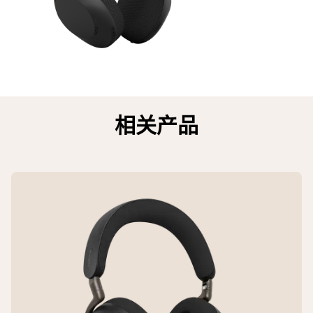
蓝牙® 规范
储藏温度
20 mW
快速充电 10 分钟，即可享受长达 10 小
176 毫米 x 59 毫米 x 205 毫米
A2DP v1.4、AVRCP v1.6、HSP v1.2、
-10 °C 至 50 °C
时的音乐播放
HFP v1.9、SPP v1.2、PBP v1.0、TMAP
扬声器频率范围
主件尺寸（宽 x 高 x 深）
30 分钟/60 分钟后的电池电量状态 %
20Hz - 20000Hz
187 毫米 x 70 毫米 x 151 毫米
蓝牙® 低功耗（LE 音频）
充电 30 分钟可充至 50%，60 分钟可充
是
相关产品
至 80%
扬声器带宽（音乐模式）
主件重量
20Hz - 20000Hz
180 克
蓝牙® 多点连接
电池类型
是
可充电锂离子电池
扬声器带宽（通话模式）
材质
100Hz - 14500Hz
双泡棉坐垫，超柔软泡沫头带，外覆配
操作范围（蓝牙®）
用户可更换电池
色织物，回收铝单声道叉，回收不锈钢
约 30 米
是
头带，再生塑料和生物循环型塑料的混
扬声器阻抗
合物
35 Ω
配对的设备
休眠模式
最多 8 台蓝牙®设备
USB 线缆长度