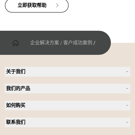
立即获取帮助
企业解决方案
/
客户成功案例
/
关于我们
关于 Jabra
我们的产品
人才招聘
可持续发展
耳机
新闻稿
如何购买
全向麦
案例研究
会议摄像头
合作伙伴查找工具
个人摄像头
联系我们
软件
联系销售团队
配件