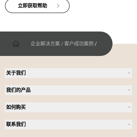
立即获取帮助
企业解决方案
/
客户成功案例
/
关于我们
关于 Jabra
我们的产品
人才招聘
可持续发展
耳机
新闻稿
如何购买
全向麦
案例研究
会议摄像头
合作伙伴查找工具
个人摄像头
联系我们
软件
联系销售团队
配件