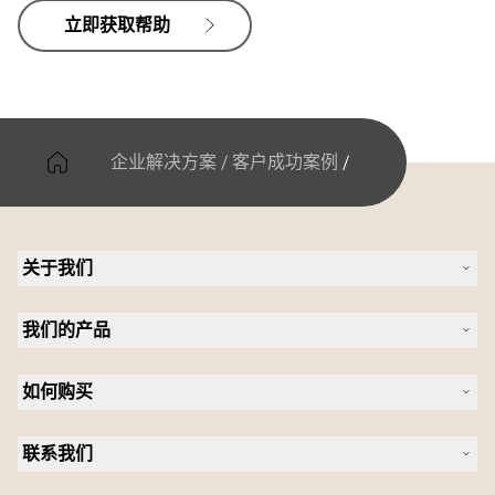
立即获取帮助
企业解决方案
/
客户成功案例
/
关于我们
关于 Jabra
我们的产品
人才招聘
可持续发展
耳机
新闻稿
如何购买
全向麦
案例研究
会议摄像头
合作伙伴查找工具
个人摄像头
联系我们
软件
联系销售团队