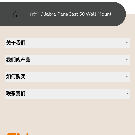
配件
/
Jabra PanaCast 50 Wall Mount
关于我们
关于 Jabra
我们的产品
人才招聘
可持续发展
耳机
新闻稿
如何购买
全向麦
案例研究
会议摄像头
合作伙伴查找工具
个人摄像头
联系我们
软件
联系销售团队
配件
联系支持部门
在线商城支持
注册您的产品
开发者计划