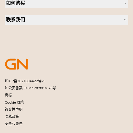
新闻稿
如何购买
全向麦
案例研究
会议摄像头
合作伙伴查找工具
个人摄像头
联系我们
软件
联系销售团队
配件
联系支持部门
在线商城支持
注册您的产品
开发者计划
合作伙伴计划
保修和服务
商用产品寿命终止政策
沪ICP备2021004422号-1
沪公安备案 31011202007076号
商标
Cookie 政策
符合性声明
隐私政策
安全和警告