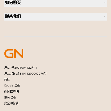
新闻稿
如何购买
全向麦
案例研究
会议摄像头
合作伙伴查找工具
个人摄像头
联系我们
软件
联系销售团队
配件
联系支持部门
在线商城支持
注册您的产品
开发者计划
合作伙伴计划
保修和服务
商用产品寿命终止政策
沪ICP备2021004422号-1
沪公安备案 31011202007076号
商标
Cookie 政策
符合性声明
隐私政策
安全和警告