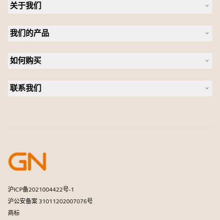
关于我们
关于 Jabra
我们的产品
人才招聘
可持续发展
耳机
新闻稿
如何购买
全向麦
案例研究
会议摄像头
合作伙伴查找工具
个人摄像头
联系我们
软件
联系销售团队
配件
联系支持部门
在线商城支持
注册您的产品
开发者计划
合作伙伴计划
保修和服务
商用产品寿命终止政策
沪ICP备2021004422号-1
沪公安备案 31011202007076号
商标