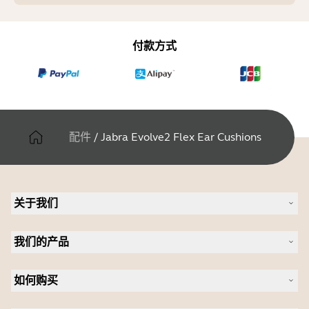
付款方式
配件
/
Jabra Evolve2 Flex Ear Cushions
关于我们
关于 Jabra
我们的产品
人才招聘
可持续发展
耳机
新闻稿
如何购买
全向麦
案例研究
会议摄像头
合作伙伴查找工具