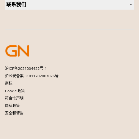
个人摄像头
联系我们
软件
联系销售团队
配件
联系支持部门
在线商城支持
注册您的产品
开发者计划
合作伙伴计划
保修和服务
商用产品寿命终止政策
沪ICP备2021004422号-1
沪公安备案 31011202007076号
商标
Cookie 政策
符合性声明
隐私政策
安全和警告