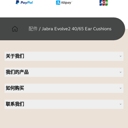
配件
/
Jabra Evolve2 40/65 Ear Cushions
关于我们
关于 Jabra
我们的产品
人才招聘
可持续发展
耳机
新闻稿
如何购买
全向麦
案例研究
会议摄像头
合作伙伴查找工具
个人摄像头
联系我们
软件
联系销售团队
配件
联系支持部门
在线商城支持