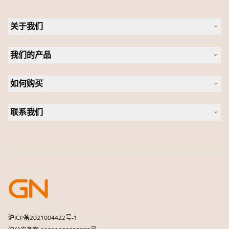
关于我们
关于 Jabra
我们的产品
人才招聘
可持续发展
耳机
新闻稿
如何购买
全向麦
案例研究
会议摄像头
合作伙伴查找工具
个人摄像头
联系我们
软件
联系销售团队
配件
联系支持部门
在线商城支持
注册您的产品
开发者计划
合作伙伴计划
保修和服务
商用产品寿命终止政策
沪ICP备2021004422号-1