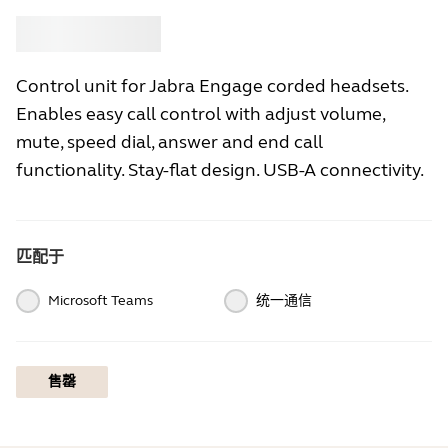
选购
Jabra
Control unit for Jabra Engage corded headsets.
Enables easy call control with adjust volume,
mute, speed dial, answer and end call
functionality. Stay-flat design. USB-A connectivity.
匹配于
Microsoft Teams
统一通信
售罄