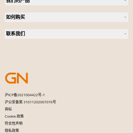
我们的产品
人才招聘
可持续发展
耳机
新闻稿
如何购买
全向麦
案例研究
会议摄像头
合作伙伴查找工具
个人摄像头
联系我们
软件
联系销售团队
配件
联系支持部门
在线商城支持
注册您的产品
开发者计划
合作伙伴计划
保修和服务
商用产品寿命终止政策
沪ICP备2021004422号-1
沪公安备案 31011202007076号
商标
Cookie 政策
符合性声明
隐私政策