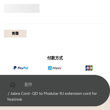
选购
Jabra
售罄
付款方式
配件
/
Jabra Cord - QD to Modular RJ extension cord for
Yealinnk