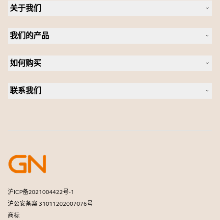
关于我们
关于 Jabra
我们的产品
人才招聘
可持续发展
耳机
新闻稿
如何购买
全向麦
案例研究
会议摄像头
合作伙伴查找工具
个人摄像头
联系我们
软件
联系销售团队
配件
联系支持部门
在线商城支持
注册您的产品
开发者计划
合作伙伴计划
保修和服务
商用产品寿命终止政策
沪ICP备2021004422号-1
沪公安备案 31011202007076号
商标