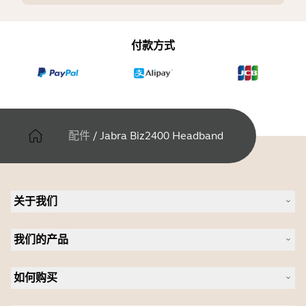
付款方式
配件
/
Jabra Biz2400 Headband
关于我们
关于 Jabra
我们的产品
人才招聘
可持续发展
耳机
新闻稿
如何购买
全向麦
案例研究
会议摄像头
合作伙伴查找工具