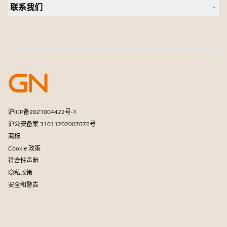
个人摄像头
联系我们
软件
联系销售团队
配件
联系支持部门
在线商城支持
注册您的产品
开发者计划
合作伙伴计划
保修和服务
商用产品寿命终止政策
沪ICP备2021004422号-1
沪公安备案 31011202007076号
商标
Cookie 政策
符合性声明
隐私政策
安全和警告