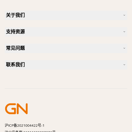
关于我们
我们的故事
支持资源
人才招聘
可持续理念
产品支持
新闻和新闻稿
常见问题
用户手册
Jabra 博客
蓝牙配对指南
一款好的 Skype 专用耳机是怎样的？
案例研究
兼容性指南
联系我们
一款好的 iPhone 专用耳机是怎样的？
操作视频
蓝牙耳机安全吗？
联系 Jabra 销售团队
附件
在线订单
识别您的产品
注册您的产品
自助维修
成为经销商
企业寿命终止政策
开发者计划
沪ICP备2021004422号-1