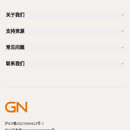
关于我们
我们的故事
支持资源
人才招聘
可持续理念
产品支持
新闻和新闻稿
常见问题
用户手册
Jabra 博客
蓝牙配对指南
一款好的 Skype 专用耳机是怎样的？
案例研究
兼容性指南
联系我们
一款好的 iPhone 专用耳机是怎样的？
操作视频
蓝牙耳机安全吗？
联系 Jabra 销售团队
附件
在线订单
识别您的产品
注册您的产品
自助维修
成为经销商
企业寿命终止政策
开发者计划
沪ICP备2021004422号-1