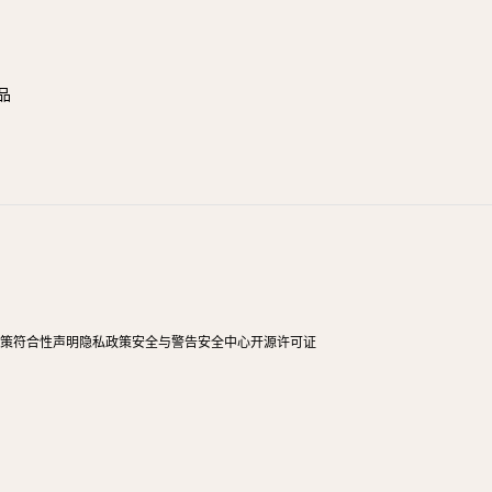
品
政策
符合性声明
隐私政策
安全与警告
安全中心
开源许可证