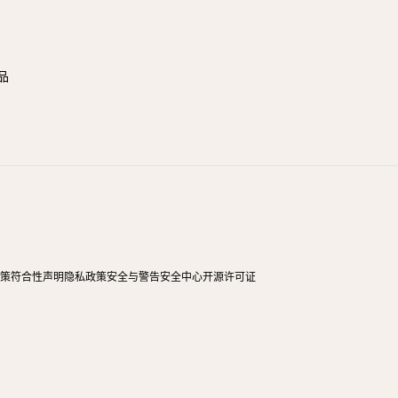
品
政策
符合性声明
隐私政策
安全与警告
安全中心
开源许可证