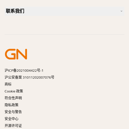
蓝牙配对指南
一款好的 Skype 专用耳机是怎样的？
案例研究
兼容性指南
联系我们
一款好的 iPhone 专用耳机是怎样的？
操作视频
蓝牙耳机安全吗？
联系 Jabra 销售团队
附件
在线订单
识别您的产品
注册您的产品
自助维修
成为经销商
企业寿命终止政策
开发者计划
沪ICP备2021004422号-1
沪公安备案 31011202007076号
商标
Cookie 政策
符合性声明
隐私政策
安全与警告
安全中心
开源许可证