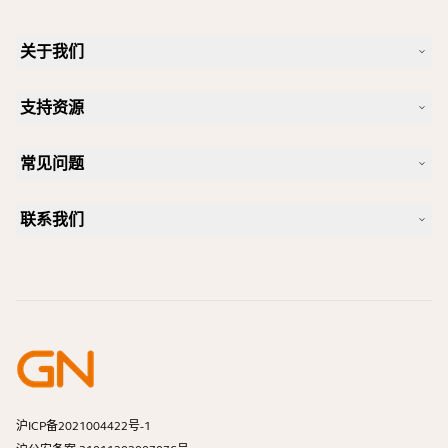
关于我们
我们的故事
支持资源
人才招聘
可持续理念
产品支持
新闻和新闻稿
常见问题
用户手册
Jabra 博客
蓝牙配对指南
一款好的 Skype 专用耳机是怎样的？
案例研究
兼容性指南
联系我们
一款好的 iPhone 专用耳机是怎样的？
操作视频
蓝牙耳机安全吗？
联系 Jabra 销售团队
附件
在线订单
识别您的产品
注册您的产品
自助维修
成为经销商
企业寿命终止政策
开发者计划
沪ICP备2021004422号-1