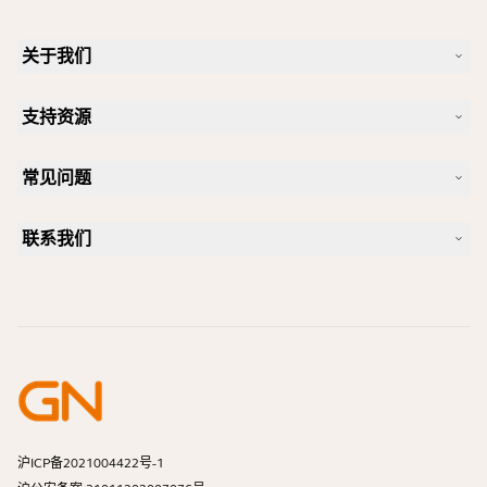
关于我们
我们的故事
支持资源
人才招聘
可持续理念
产品支持
新闻和新闻稿
常见问题
用户手册
Jabra 博客
蓝牙配对指南
一款好的 Skype 专用耳机是怎样的？
案例研究
兼容性指南
联系我们
一款好的 iPhone 专用耳机是怎样的？
操作视频
蓝牙耳机安全吗？
联系 Jabra 销售团队
附件
在线订单
识别您的产品
注册您的产品
自助维修
成为经销商
企业寿命终止政策
开发者计划
沪ICP备2021004422号-1