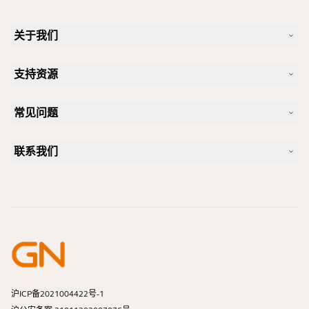
关于我们
我们的故事
支持资源
人才招聘
可持续理念
产品支持
新闻和新闻稿
常见问题
用户手册
Jabra 博客
蓝牙配对指南
一款好的 Skype 专用耳机是怎样的？
案例研究
兼容性指南
联系我们
一款好的 iPhone 专用耳机是怎样的？
操作视频
蓝牙耳机安全吗？
联系 Jabra 销售团队
附件
在线订单
识别您的产品
注册您的产品
自助维修
成为经销商
企业寿命终止政策
开发者计划
沪ICP备2021004422号-1