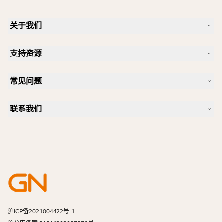
关于我们
我们的故事
支持资源
人才招聘
可持续理念
产品支持
新闻和新闻稿
常见问题
用户手册
Jabra 博客
蓝牙配对指南
一款好的 Skype 专用耳机是怎样的？
案例研究
兼容性指南
联系我们
一款好的 iPhone 专用耳机是怎样的？
操作视频
蓝牙耳机安全吗？
联系 Jabra 销售团队
附件
在线订单
识别您的产品
注册您的产品
自助维修
成为经销商
企业寿命终止政策
开发者计划
沪ICP备2021004422号-1