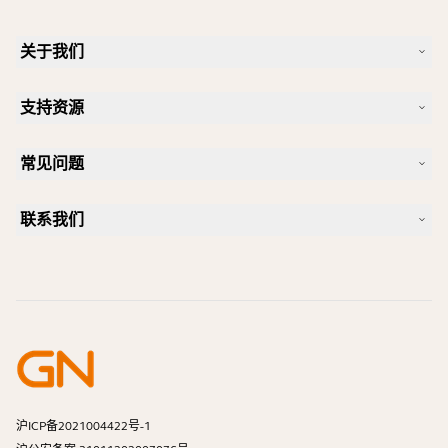
关于我们
我们的故事
支持资源
人才招聘
可持续理念
产品支持
新闻和新闻稿
常见问题
用户手册
Jabra 博客
蓝牙配对指南
一款好的 Skype 专用耳机是怎样的？
案例研究
兼容性指南
联系我们
一款好的 iPhone 专用耳机是怎样的？
操作视频
蓝牙耳机安全吗？
联系 Jabra 销售团队
附件
在线订单
识别您的产品
注册您的产品
自助维修
成为经销商
企业寿命终止政策
开发者计划
沪ICP备2021004422号-1