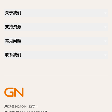
关于我们
我们的故事
支持资源
人才招聘
可持续理念
产品支持
新闻和新闻稿
常见问题
用户手册
Jabra 博客
蓝牙配对指南
一款好的 Skype 专用耳机是怎样的？
案例研究
兼容性指南
联系我们
一款好的 iPhone 专用耳机是怎样的？
操作视频
蓝牙耳机安全吗？
联系 Jabra 销售团队
附件
在线订单
识别您的产品
注册您的产品
自助维修
成为经销商
企业寿命终止政策
开发者计划
沪ICP备2021004422号-1